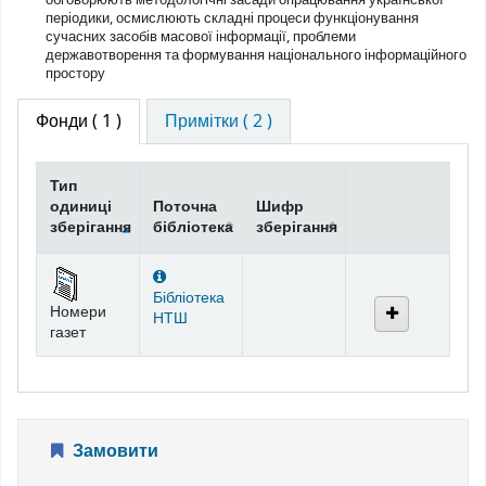
періодики, осмислюють складні процеси функціонування
сучасних засобів масової інформації, проблеми
державотворення та формування національного інформаційного
простору
Фонди
( 1 )
Примітки ( 2 )
Тип
одиниці
Поточна
Шифр
зберігання
бібліотека
зберігання
Фонди
Бібліотека
Номери
НТШ
газет
Замовити