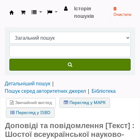
Історія
Очистити
пошуків
Бібліотека НТШ › Електронний каталог
Детальніший пошук
Пошук серед авторитетних джерел
Бібліотека
Звичайний вигляд
Перегляд у МАРК
Перегляд у ISBD
Доповіді та повідомлення [Текст] :
Шостої всеукраїнської науково-