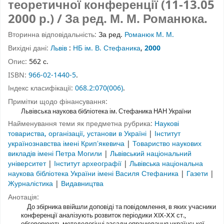
теоретичної конференції (11-13.05
2000 р.) / За ред. М. М. Романюка.
Вторинна відповідальність:
За ред.
Романюк М. М.
Вихідні дані:
Львів
:
НБ ім. В. Стефаника
,
2000
Опис:
562 с.
ISBN:
966-02-1440-5
.
Індекс класифікації:
068.2:070(006)
.
Примітки щодо фінансування:
Львівська наукова бібліотека ім. Стефаника НАН України
Найменування теми як предметна рубрика:
Наукові
товариства, організації, установи в Україні
|
Інститут
українознавства імені Крипʼякевича
|
Товариство наукових
викладів імені Петра Могили
|
Львівський національний
університет
|
Інститут археографії
|
Львівська національна
наукова бібліотека України імені Василя Стефаника
|
Газети
|
Журналістика
|
Видавництва
Анотація:
До збірника ввійшли доповіді та повідомлення, в яких учасники
конференції аналізують розвиток періодики ⅩⅨ-ⅩⅩ ст.,
обговорюють методологічні засади опрацювання української