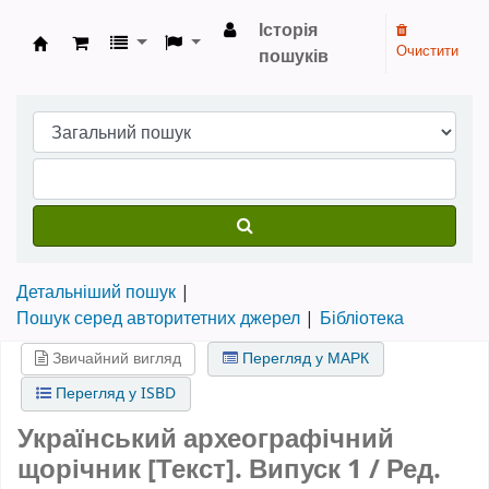
Історія
Очистити
пошуків
Бібліотека НТШ › Електронний каталог
Детальніший пошук
Пошук серед авторитетних джерел
Бібліотека
Звичайний вигляд
Перегляд у МАРК
Перегляд у ISBD
Український археографічний
щорічник [Текст].
Випуск 1
/ Ред.