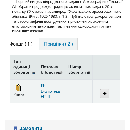
Перший випуск відродженого видання Археографічної комісії
АН України продовжує традицію академічних видань 20-х -
початку 30-х років, насамперед "Українського археографічного
збірника" (Київ, 1926-1930, т. 1-3). Публікуються джерелознавчі
та історіографічні дослідження, присвячені як окремим
епістолярним памʼяткам, так і певним однорідним групам
писемних джерел
Фонди
( 1 )
Примітки ( 2 )
Тип
одиниці
Поточна
Шифр
зберігання
бібліотека
зберігання
Фонди
Бібліотека
Книги
НТШ
Замовити