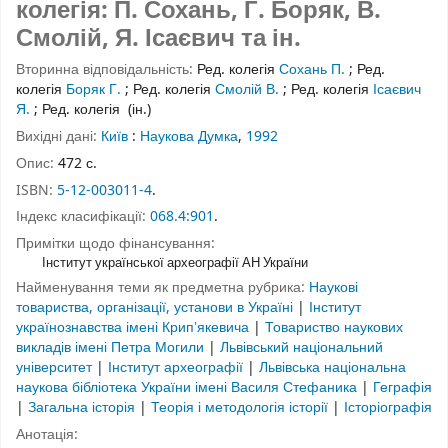
колегія: П. Сохань, Г. Боряк, В.
Смолій, Я. Ісаєвич та ін.
Вторинна відповідальність:
Ред. колегія
Сохань П.
;
Ред.
колегія
Боряк Г.
;
Ред. колегія
Смолій В.
;
Ред. колегія
Ісаєвич
Я.
;
Ред. колегія
(ін.)
Вихідні дані:
Київ
:
Наукова Думка
,
1992
Опис:
472 с.
ISBN:
5-12-003011-4
.
Індекс класифікації:
068.4:901
.
Примітки щодо фінансування:
Інститут української археографії АН України
Найменування теми як предметна рубрика:
Наукові
товариства, організації, установи в Україні
|
Інститут
українознавства імені Крипʼякевича
|
Товариство наукових
викладів імені Петра Могили
|
Львівський національний
університет
|
Інститут археографії
|
Львівська національна
наукова бібліотека України імені Василя Стефаника
|
Геграфія
|
Загальна історія
|
Теорія і методологія історії
|
Історіографія
Анотація: