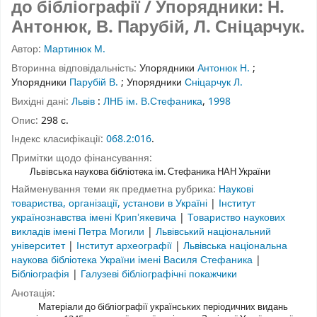
до бібліографії / Упорядники: Н.
Антонюк, В. Парубій, Л. Сніцарчук.
Автор:
Мартинюк М.
Вторинна відповідальність:
Упорядники
Антонюк Н.
;
Упорядники
Парубій В.
;
Упорядники
Сніцарчук Л.
Вихідні дані:
Львів
:
ЛНБ ім. В.Стефаника
,
1998
Опис:
298 с.
Індекс класифікації:
068.2:016
.
Примітки щодо фінансування:
Львівська наукова бібліотека ім. Стефаника НАН України
Найменування теми як предметна рубрика:
Наукові
товариства, організації, установи в Україні
|
Інститут
українознавства імені Крипʼякевича
|
Товариство наукових
викладів імені Петра Могили
|
Львівський національний
університет
|
Інститут археографії
|
Львівська національна
наукова бібліотека України імені Василя Стефаника
|
Бібліографія
|
Галузеві бібліографічні покажчики
Анотація:
Матеріали до бібліографії українських періодичних видань