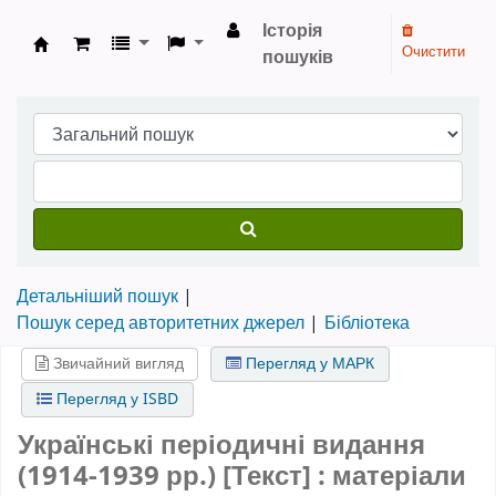
Історія
Очистити
пошуків
Бібліотека НТШ › Електронний каталог
Детальніший пошук
Пошук серед авторитетних джерел
Бібліотека
Звичайний вигляд
Перегляд у МАРК
Перегляд у ISBD
Українські періодичні видання
(1914-1939 рр.) [Текст] : матеріали