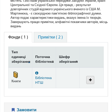
містять 1345 назв української періодики Західної України, країн
Центральної та Східної Європи. Ця праця, - результат
довгорічних студій відомого українського вченого із США М.
Мартинюка, - є своєрідною памʼяткою бібліографічної думки.
Автор подає характеристики видань, вказує імена їх творців.
Завершують працю примітки, алфавітні покажчики авторів, місць
видань
Фонди
( 1 )
Примітки ( 2 )
Тип
одиниці
Поточна
Шифр
зберігання
бібліотека
зберігання
Фонди
Бібліотека
Книги
НТШ
Замовити