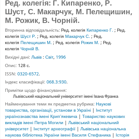
Ред. колегія: Г. Кипаренко, Р.
Шуст, С. Макарчук, М. Пелещишин,
М. Рожик, В. Чорній.
Вторинна відповідальність:
Ред. колегія
Кипаренко Г.
;
Ред.
колегія
Шуст Р.
;
Ред. колегія
Макарчук С.
;
Ред.
колегія
Пелещишин М.
;
Ред. колегія
Рожик М.
;
Ред.
колегія
Чорній В.
Вихідні дані:
Львів
:
Світ
,
1996
Опис:
128 с.
ISSN:
0320-6572
.
Індекс класифікації:
068.3:930
.
Примітки щодо фінансування:
Львівський національний університет імені Івана Франка
Найменування теми як предметна рубрика:
Наукові
товариства, організації, установи в Україні
|
Інститут
українознавства імені Крипʼякевича
|
Товариство наукових
викладів імені Петра Могили
|
Львівський національний
університет
|
Інститут археографії
|
Львівська національна
наукова бібліотека України імені Василя Стефаника
|
Історія