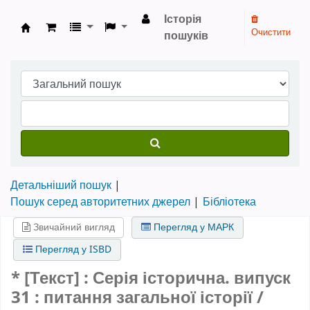
Історія
Очистити
пошуків
Бібліотека НТШ › Електронний каталог
Детальніший пошук
Пошук серед авторитетних джерел
Бібліотека
Звичайний вигляд
Перегляд у МАРК
Перегляд у ISBD
* [Текст] : Серія історична.
випуск
31
: питання загальної історії /