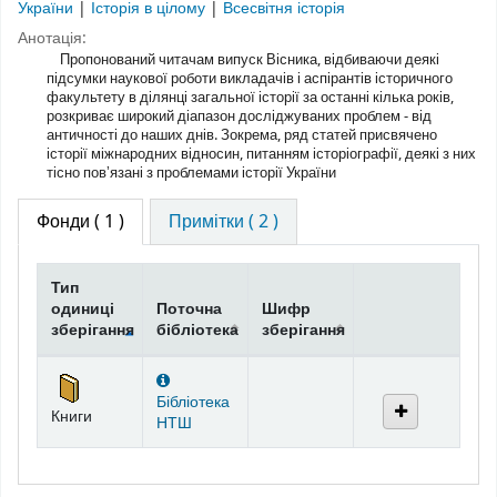
України
|
Історія в цілому
|
Всесвітня історія
Анотація:
Пропонований читачам випуск Вісника, відбиваючи деякі
підсумки наукової роботи викладачів і аспірантів історичного
факультету в ділянці загальної історії за останні кілька років,
розкриває широкий діапазон досліджуваних проблем - від
античності до наших днів. Зокрема, ряд статей присвячено
історії міжнародних відносин, питанням історіографії, деякі з них
тісно повʼязані з проблемами історії України
Фонди
( 1 )
Примітки ( 2 )
Тип
одиниці
Поточна
Шифр
зберігання
бібліотека
зберігання
Фонди
Бібліотека
Книги
НТШ