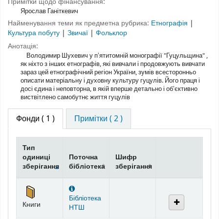
Примітки щодо фінансування:
Ярослав Ганіткевич
Найменування теми як предметна рубрика:
Етнографія
|
Культура побуту
|
Звичаї
|
Фольклор
Анотація:
Володимир Шухевич у пʼятитомній монографії "Гуцульщина" ,
як ніхто з інших етнографів, які вивчали і продовжують вивчати
зараз цей етнографічний регіон України, зумів всесторонньо
описати матеріальну і духовну культуру гуцулів. Його праця і
досі єдина і неповторна, в якій вперше детально і обʼєктивно
виствітлено самобутнє життя гуцулів
Фонди
( 1 )
Примітки ( 2 )
Тип
одиниці
Поточна
Шифр
зберігання
бібліотека
зберігання
Фонди
Бібліотека
Книги
НТШ