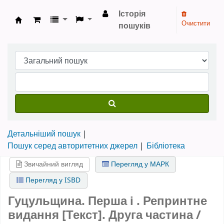
Історія
Очистити
пошуків
Бібліотека НТШ › Електронний каталог
Детальніший пошук
Пошук серед авторитетних джерел
Бібліотека
Звичайний вигляд
Перегляд у МАРК
Перегляд у ISBD
Гуцульщина. Перша і . Репринтне
видання [Текст].
Друга частина
/