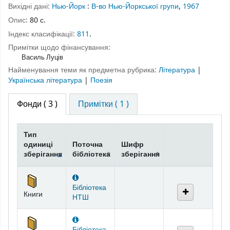
Вихідні дані:
Нью-Йорк
:
В-во Нью-Йоркської групи
,
1967
Опис:
80 с.
Індекс класифікації:
811
.
Примітки щодо фінансування:
Василь Луців
Найменування теми як предметна рубрика:
Література
|
Українська література
|
Поезія
Фонди
( 3 )
Примітки ( 1 )
Тип
одиниці
Поточна
Шифр
зберігання
бібліотека
зберігання
Фонди
Бібліотека
Книги
НТШ
Бібліотека