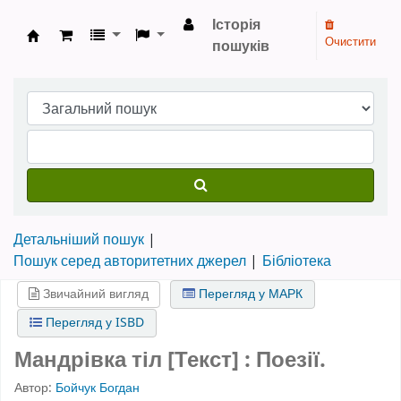
Історія
Очистити
пошуків
Бібліотека НТШ › Електронний каталог
Детальніший пошук
Пошук серед авторитетних джерел
Бібліотека
Звичайний вигляд
Перегляд у МАРК
Перегляд у ISBD
Мандрівка тіл [Текст] : Поезії.
Автор:
Бойчук Богдан