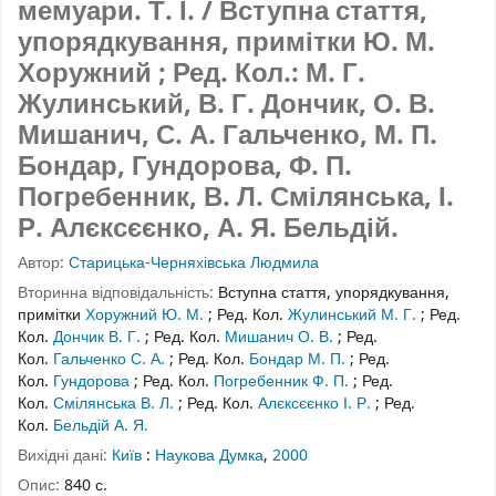
мемуари.
Т. І.
/ Вступна стаття,
упорядкування, примітки Ю. М.
Хоружний ; Ред. Кол.: М. Г.
Жулинський, В. Г. Дончик, О. В.
Мишанич, С. А. Гальченко, М. П.
Бондар, Гундорова, Ф. П.
Погребенник, В. Л. Смілянська, І.
Р. Алєксєєнко, А. Я. Бельдій.
Автор:
Старицька-Черняхівська Людмила
Вторинна відповідальність:
Вступна стаття, упорядкування,
примітки
Хоружний Ю. М.
;
Ред. Кол.
Жулинський М. Г.
;
Ред.
Кол.
Дончик В. Г.
;
Ред. Кол.
Мишанич О. В.
;
Ред.
Кол.
Гальченко С. А.
;
Ред. Кол.
Бондар М. П.
;
Ред.
Кол.
Гундорова
;
Ред. Кол.
Погребенник Ф. П.
;
Ред.
Кол.
Смілянська В. Л.
;
Ред. Кол.
Алєксєєнко І. Р.
;
Ред.
Кол.
Бельдій А. Я.
Вихідні дані:
Київ
:
Наукова Думка
,
2000
Опис:
840 с.