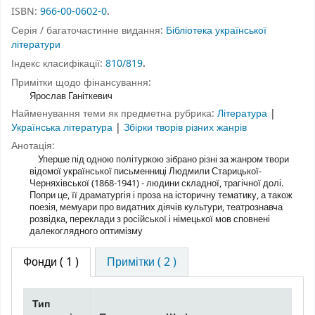
ISBN:
966-00-0602-0
.
Серія / багаточастинне видання:
Бібліотека української
літератури
Індекс класифікації:
810/819
.
Примітки щодо фінансування:
Ярослав Ганіткевич
Найменування теми як предметна рубрика:
Література
|
Українська література
|
Збірки творів різних жанрів
Анотація:
Уперше під одною політуркою зібрано різні за жанром твори
відомої української письменниці Людмили Старицької-
Черняхівської (1868-1941) - людини складної, трагічної долі.
Попри це, її драматургія і проза на історичну тематику, а також
поезія, мемуари про видатних діячів культури, театрознавча
розвідка, переклади з російської і німецької мов сповнені
далекоглядного оптимізму
Фонди
( 1 )
Примітки ( 2 )
Тип