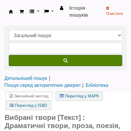
Історія
Очистити
пошуків
Бібліотека НТШ › Електронний каталог
Детальніший пошук
Пошук серед авторитетних джерел
Бібліотека
Звичайний вигляд
Перегляд у МАРК
Перегляд у ISBD
Вибрані твори [Текст] :
Драматичні твори, проза, поезія,