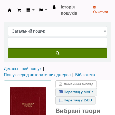
Історія
Очистити
пошуків
Бібліотека НТШ › Електронний каталог
Детальніший пошук
Пошук серед авторитетних джерел
Бібліотека
Звичайний вигляд
Перегляд у МАРК
Перегляд у ISBD
Вибрані твори