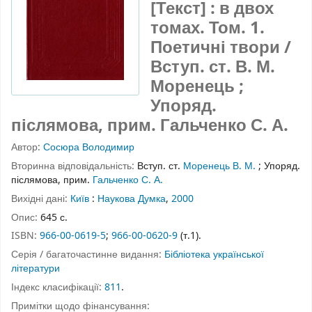
[Текст] : в двох
томах. Том. 1.
Поетичні твори /
Вступ. ст. В. М.
Моренець ;
Упоряд.
післямова, прим. Гальченко С. А.
Автор:
Сосюра Володимир
Вторинна відповідальність:
Вступ. ст.
Моренець В. М.
;
Упоряд.
післямова, прим.
Гальченко С. А.
Вихідні дані:
Київ
:
Наукова Думка
,
2000
Опис:
645 с.
ISBN:
966-00-0619-5
;
966-00-0620-9
(т.1).
Серія / багаточастинне видання:
Бібліотека української
літератури
Індекс класифікації:
811
.
Примітки щодо фінансування: