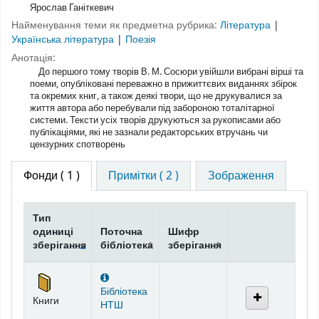
Ярослав Ганіткевич
Найменування теми як предметна рубрика:
Література
|
Українська література
|
Поезія
Анотація:
До першого тому творів В. М. Сосюри увійшли вибрані вірші та
поеми, опубліковані переважно в прижиттєвих виданнях збірок
та окремих книг, а також деякі твори, що не друкувалися за
життя автора або перебували під забороною тоталітарної
системи. Тексти усіх творів друкуються за рукописами або
публікаціями, які не зазнали редакторських втручань чи
цензурних спотворень
Фонди
( 1 )
Примітки ( 2 )
Зображення
Тип
одиниці
Поточна
Шифр
зберігання
бібліотека
зберігання
Фонди
Бібліотека
Книги
НТШ