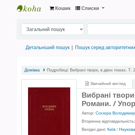
Кошик
Списки
Бібліотека НТШ › Електронний каталог
Детальніший пошук
Пошук серед авторитетни
Домівка
Подробиці:
Вибрані твори
,
в двох томах. Т. 
Звичайний вигляд
Вибрані твори [
Романи. / Упор
Автор:
Сосюра Володимир
Вторинна відповідальність
Вихідні дані:
Київ
:
Наукова