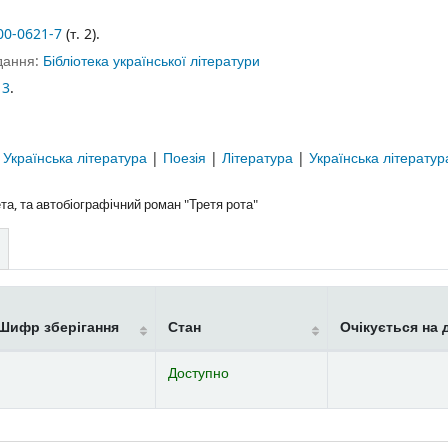
00-0621-7
(т. 2).
идання:
Бібліотека української літератури
13
.
|
Українська література
|
Поезія
|
Література
|
Українська літерату
а, та автобіографічний роман "Третя рота"
Шифр зберігання
Стан
Очікується на 
Доступно