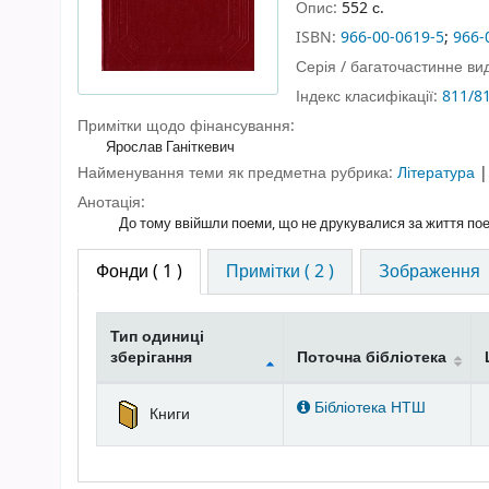
Опис:
552 с.
ISBN:
966-00-0619-5
;
966-
Серія / багаточастинне в
Індекс класифікації:
811/8
Примітки щодо фінансування:
Ярослав Ганіткевич
Найменування теми як предметна рубрика:
Література
Анотація:
До тому ввійшли поеми, що не друкувалися за життя поет
Фонди
( 1 )
Примітки ( 2 )
Зображення
Тип одиниці
зберігання
Поточна бібліотека
Фонди
Бібліотека НТШ
Книги