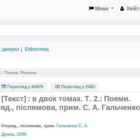
Мови
Увійт
х джерел
Бібліотека
2.: Поеми. Романи.
Перегляд у МАРК
Перегляд у ISBD
Текст] : в двох томах. Т. 2.: Поеми.
яд., післямова, прим. С. А. Гальченко
:
Упоряд., післямова, прим.
Гальченко С. А.
 Думка
,
2000