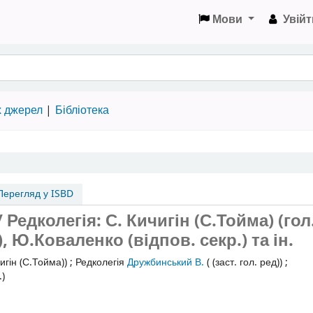
Мови
Увійт
х джерел
Бібліотека
ерегляд у ISBD
 Редколегія: С. Кичигін (С.Тойма) (гол.
, Ю.Коваленко (відпов. секр.) та ін.
чигін (С.Тойма))
;
Редколегія
Дружбинський В.
( (заст. гол. ред))
;
.)