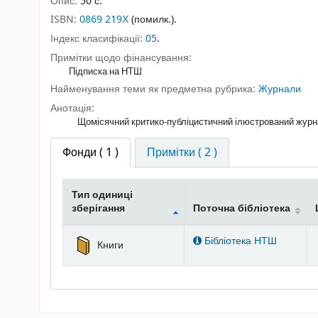
Опис:
50 с.
ISBN:
0869 219Х
(помилк.).
Індекс класифікації:
05
.
Примітки щодо фінансування:
Підписка на НТШ
Найменування теми як предметна рубрика:
Журнали
Анотація:
Щомісячний критико-публіцистичний ілюстрований журнал
Фонди
( 1 )
Примітки ( 2 )
Тип одиниці
зберігання
Поточна бібліотека
Фонди
Бібліотека НТШ
Книги