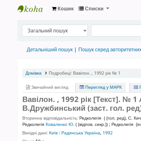
Кошик
Списки
Бібліотека НТШ › Електронний каталог
Детальніший пошук
Пошук серед авторитетни
Домівка
Подробиці:
Вавілон. , 1992 рік
№ 1
Звичайний вигляд
Перегляд у МАРК
П
Вавілон. , 1992 рік [Текст].
№ 1
/
В.Дружбинський (заст. гол. ред)
Вторинна відповідальність:
Редколегія
( (гол. ред), С. Ки
Редколегія
Коваленко Ю.
( (відпов. секр.))
;
Редколегія
(ін
Вихідні дані:
Київ
:
Радянська Україна
,
1992