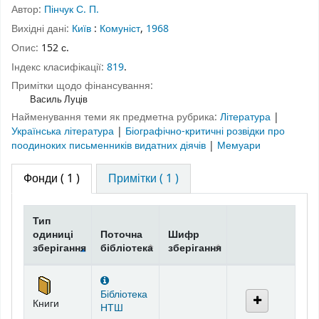
Автор:
Пінчук С. П.
Вихідні дані:
Київ
:
Комуніст
,
1968
Опис:
152 с.
Індекс класифікації:
819
.
Примітки щодо фінансування:
Василь Луців
Найменування теми як предметна рубрика:
Література
|
Українська література
|
Біографічно-критичні розвідки про
поодиноких письменників видатних діячів
|
Мемуари
Фонди
( 1 )
Примітки ( 1 )
Тип
одиниці
Поточна
Шифр
зберігання
бібліотека
зберігання
Фонди
Бібліотека
Книги
НТШ