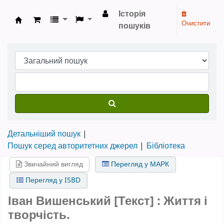
Історія
Очистити
пошуків
Бібліотека НТШ › Електронний каталог
Детальніший пошук
Пошук серед авторитетних джерел
Бібліотека
Звичайний вигляд
Перегляд у МАРК
Перегляд у ISBD
Іван Вишенський [Текст] : Життя і
творчість.