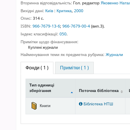
Вторинна відповідальність:
Гол. редактор
Яковенко Ната
Вихідні дані:
Київ
:
Критика
,
2000
Опис:
314 с.
ISBN:
966-7679-13-6
;
966-7679-00-4
(вип.3).
Індекс класифікації:
050
.
Примітки щодо фінансування:
Куплені журнали
Найменування теми як предметна рубрика:
Журнали
Фонди
( 1 )
Примітки ( 1 )
Тип одиниці
зберігання
Поточна бібліотека
Фонди
Бібліотека НТШ
Книги