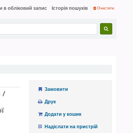
и в обліковий запис
Історія пошуків
Очистити
Замовити
3
/
Друк
ої
Додати у кошик
Надіслати на пристрій