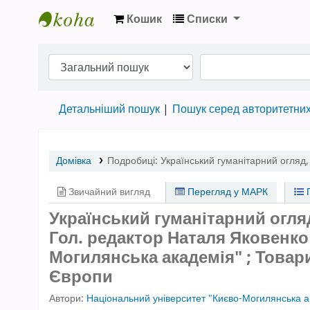
Кошик
Списки
Бібліотека НТШ › Електронний каталог
Детальніший пошук
Пошук серед авторитетни
Домівка
Подробиці:
Український гуманітарний огляд
Звичайний вигляд
Перегляд у МАРК
П
Український гуманітарний огляд
Гол. редактор Наталя Яковенко
Могилянська академія" ; Товар
Європи
Автори:
Національний університет "Києво-Могилянська а