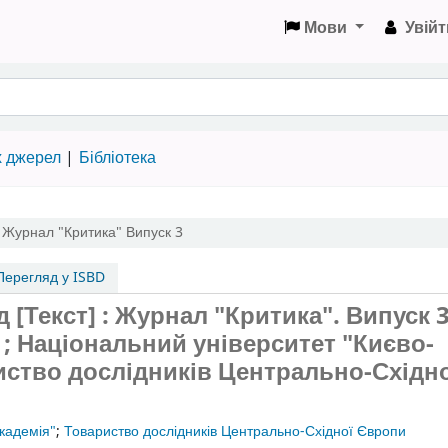
Мови
Увійт
х джерел
Бібліотека
,
Журнал "Критика"
Випуск 3
ерегляд у ISBD
 [Текст] : Журнал "Критика".
Випуск 
 ; Національний університет "Києво-
иство дослідників Центрально-Східн
кадемія"
;
Товариство дослідників Центрально-Східної Європи