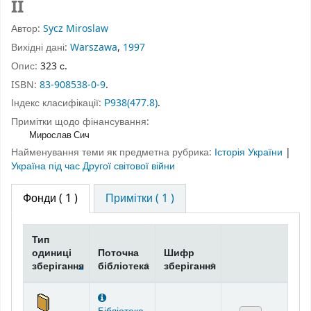
II
Автор:
Sycz Miroslaw
Вихідні дані:
Warszawa
,
1997
Опис:
323 с.
ISBN:
83-908538-0-9
.
Індекс класифікації:
Р938(477.8)
.
Примітки щодо фінансування:
Мирослав Сич
Найменування теми як предметна рубрика:
Історія України
|
Україна під час Другої світової війни
Фонди
( 1 )
Примітки ( 1 )
Тип
одиниці
Поточна
Шифр
зберігання
бібліотека
зберігання
Фонди