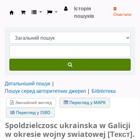
Історія
Очистити
пошуків
Бібліотека НТШ › Електронний каталог
Детальніший пошук
Пошук серед авторитетних джерел
Бібліотека
Звичайний вигляд
Перегляд у МАРК
Перегляд у ISBD
Spoldzielczosc ukrainska w Galicji
w okresie wojny swiatowej [Текст].