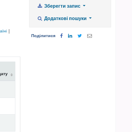
Зберегти запис
Додаткові пошуки
аїні
|
Поділитися
дату