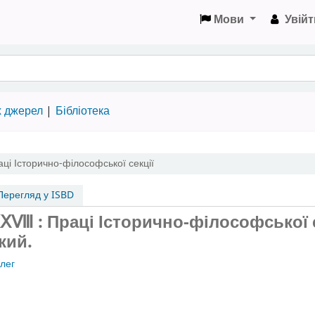
Мови
Увійт
х джерел
Бібліотека
ці Історично-філософської секції
ерегляд у ISBD
ⅩⅩⅧ
: Праці Історично-філософської 
кий.
лег