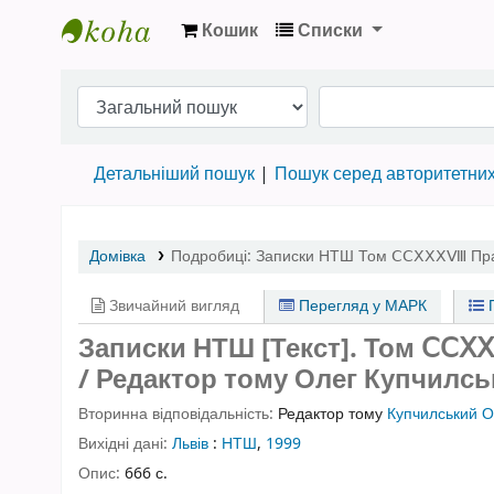
Кошик
Списки
Бібліотека НТШ › Електронний каталог
Детальніший пошук
Пошук серед авторитетни
Домівка
Подробиці:
Записки НТШ
Том ⅭⅭⅩⅩⅩⅧ
Пра
Звичайний вигляд
Перегляд у МАРК
П
Записки НТШ [Текст].
Том ⅭⅭⅩ
/ Редактор тому Олег Купчилсь
Вторинна відповідальність:
Редактор тому
Купчилський О
Вихідні дані:
Львів
:
НТШ
,
1999
Опис:
666 с.