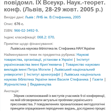
повідомл. ІХ Всеукр. Наук.-теорет.
конф. (Львів, 28-29 жовт. 2005 р.)
Вихідні дані:
Львів
:
ЛНБ ім. В.Стефаника
,
2005
Опис:
676 с.
ISBN:
966-02-3492-9
.
Індекс класифікації:
068.2: 070
.
Примітки щодо фінансування:
Львівська наукова бібліотека ім. Стефаника НАН України
Найменування теми як предметна рубрика:
Наукові
товариства, організації, установи в Україні
|
Інститут
українознавства імені Крипʼякевича
|
Товариство наукових
викладів імені Петра Могили
|
Львівський національний
університет
|
Інститут археографії
|
Львівська національна
наукова бібліотека України імені Василя Стефаника
|
Газети
|
Журналістика
|
Видавництва
Анотація:
Збірник скомпонований із виступів учасників 9-ої конференції,
на якій обговорювали актуальні проблеми українського
пресознавства. У повідомленнях проаналізовано методологічні
принципи опрацювання періодичних видань, досліджено процес