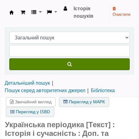
Історія
Очистити
пошуків
Бібліотека НТШ › Електронний каталог
Детальніший пошук
Пошук серед авторитетних джерел
Бібліотека
Звичайний вигляд
Перегляд у МАРК
Перегляд у ISBD
Українська періодика [Текст] :
Історія і сучасність : Доп. та