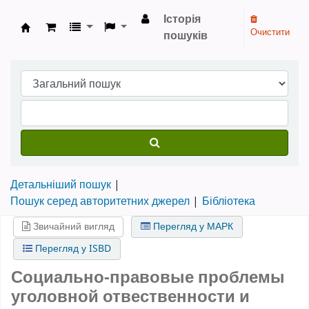
Історія
Очистити
пошуків
Бібліотека НТШ › Електронний каталог
Детальніший пошук
Пошук серед авторитетних джерел
Бібліотека
Звичайний вигляд
Перегляд у МАРК
Перегляд у ISBD
Социально-правовые проблемы
уголовной отвественности и