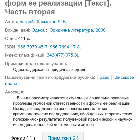
форм ее реализации [Текст].
Часть вторая
Автор:
Багрий-Шахматов Л. В.
Вихідні дані:
Одеса
:
Юридична література
,
2000
Опис:
411 с.
ISBN:
966-7079-45-7
;
966-7694-17-8
.
Індекс класифікації:
343(477)(075.8)
.
Примітки щодо фінансування:
Одеська державна юридична академія
Найменування теми як предметна рубрика:
Право
|
Військове
право
Анотація:
В книге рассматриваются актуальные социально-правовые
проблемы уголовной ответственности и формы ее реализации.
Выводы и предложения основаны на многолетних
криминологичесих исследованиях, обобщенных теоретических
положениях - результатах полувековой практической и научно-
исследовательськой деятельности автора
Фонди
( 1 )
Примітки ( 2 )