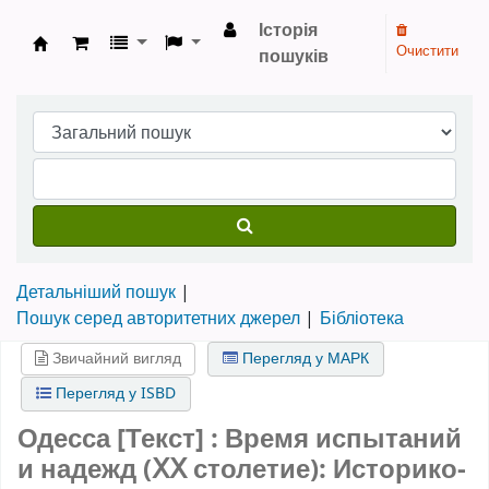
Історія
Очистити
пошуків
Бібліотека НТШ › Електронний каталог
Детальніший пошук
Пошук серед авторитетних джерел
Бібліотека
Звичайний вигляд
Перегляд у МАРК
Перегляд у ISBD
Одесса [Текст] : Время испытаний
и надежд (ⅩⅩ столетие): Историко-