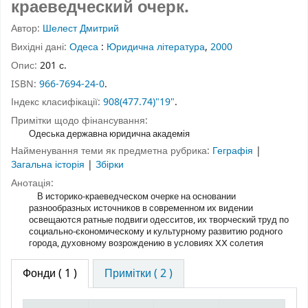
краеведческий очерк.
Автор:
Шелест Дмитрий
Вихідні дані:
Одеса
:
Юридична література
,
2000
Опис:
201 с.
ISBN:
966-7694-24-0
.
Індекс класифікації:
908(477.74)"19"
.
Примітки щодо фінансування:
Одеська державна юридична академія
Найменування теми як предметна рубрика:
Геграфія
|
Загальна історія
|
Збірки
Анотація:
В историко-краеведческом очерке на основании
разнообразных источников в современном их видении
освещаются ратные подвиги одесситов, их творческий труд по
социально-єкономическому и культурному развитию родного
города, духовному возрождению в условиях ⅩⅩ солетия
Фонди
( 1 )
Примітки ( 2 )