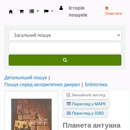
Історія
Очистити
пошуків
Бібліотека НТШ › Електронний каталог
Детальніший пошук
Пошук серед авторитетних джерел
Бібліотека
Звичайний вигляд
Перегляд у МАРК
Перегляд у ISBD
Планета антуана