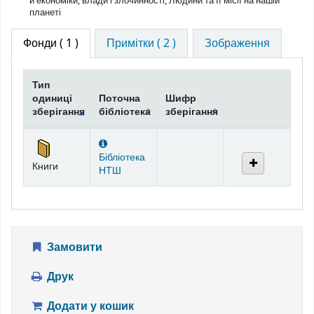
й економіки, влади і злочинності, Людини та її місії на нашій
планеті
Фонди
( 1 )
Примітки ( 2 )
Зображення
Тип
одиниці
Поточна
Шифр
зберігання
бібліотека
зберігання
Фонди
Бібліотека
Книги
НТШ
Замовити
Друк
Додати у кошик