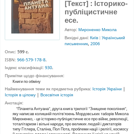
[Текст] : Історико-
публіцистичне
есе.
Автор:
Мироненко Микола
Вихідні дані:
Київ
:
Український
письменник
,
2006
Опис:
599 с.
ISBN:
966-579-178-8
.
Індекс класифікації:
930
.
Примітки щодо фінансування:
Книги по обміну
Найменування теми як предметна рубрика:
Історія України
|
Історія в цілому
|
Всесвітня історія
Анотація:
"Планета Антуана", друга книга трилогії "Знищене покоління",
яку написав колишній політв'язень Мордовських таборів Микола
Мироненко, - це історико-публіцистичне есе про війни, революції,
тоталітаризм і вільні народи, про великих людей і диктаторів
типу Гітлера, Сталіна, Пол Пота, проблеми нації і релігії, космосу