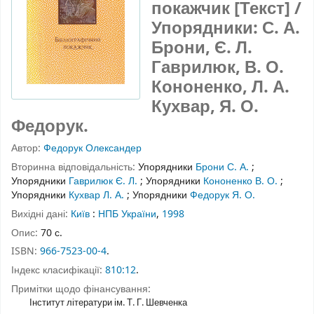
покажчик [Текст] /
Упорядники: С. А.
Брони, Є. Л.
Гаврилюк, В. О.
Кононенко, Л. А.
Кухвар, Я. О.
Федорук.
Автор:
Федорук Олександер
Вторинна відповідальність:
Упорядники
Брони С. А.
;
Упорядники
Гаврилюк Є. Л.
;
Упорядники
Кононенко В. О.
;
Упорядники
Кухвар Л. А.
;
Упорядники
Федорук Я. О.
Вихідні дані:
Київ
:
НПБ України
,
1998
Опис:
70 с.
ISBN:
966-7523-00-4
.
Індекс класифікації:
810:12
.
Примітки щодо фінансування:
Інститут літератури ім. Т. Г. Шевченка