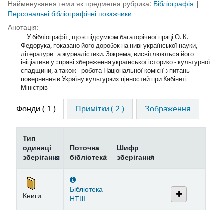
Найменування теми як предметна рубрика:
Бібліографія
|
Персональні бібліографічні покажчики
Анотація:
У бібліографії , що є підсумком багаторічної праці О. К.
Федорука, показано його доробок на ниві української науки,
літератури та журналістики. Зокрема, висвітлюються його
ініціативи у справі збереження української історико - культурної
спадщини, а також - робота Національної комісії з питань
повернення в Україну культурних цінностей при Кабінеті
Міністрів
Фонди
( 1 )
Примітки ( 2 )
Зображення
Тип
одиниці
Поточна
Шифр
зберігання
бібліотека
зберігання
Фонди
Бібліотека
Книги
НТШ