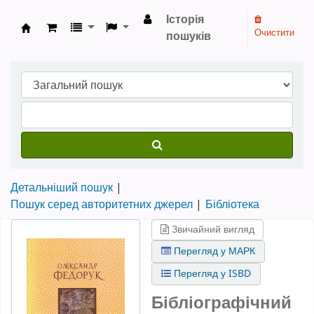
Історія
Очистити
пошуків
Бібліотека НТШ › Електронний каталог
Детальніший пошук
Пошук серед авторитетних джерел
Бібліотека
Звичайний вигляд
Перегляд у МАРК
Перегляд у ISBD
Бібліографічний