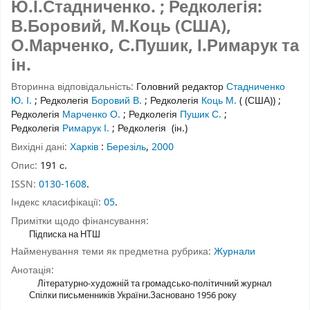
Ю.І.Стадниченко. ; Редколегія:
В.Боровий, М.Коць (США),
О.Марченко, С.Пушик, І.Римарук та
ін.
Вторинна відповідальність:
Головний редактор
Стадниченко
Ю. І.
;
Редколегія
Боровий В.
;
Редколегія
Коць М.
( (США))
;
Редколегія
Марченко О.
;
Редколегія
Пушик С.
;
Редколегія
Римарук І.
;
Редколегія
(ін.)
Вихідні дані:
Харків
:
Березіль
,
2000
Опис:
191 с.
ISSN:
0130-1608
.
Індекс класифікації:
05
.
Примітки щодо фінансування:
Підписка на НТШ
Найменування теми як предметна рубрика:
Журнали
Анотація:
Літературно-художній та громадсько-політичний журнал
Спілки письменників України.Засновано 1956 року