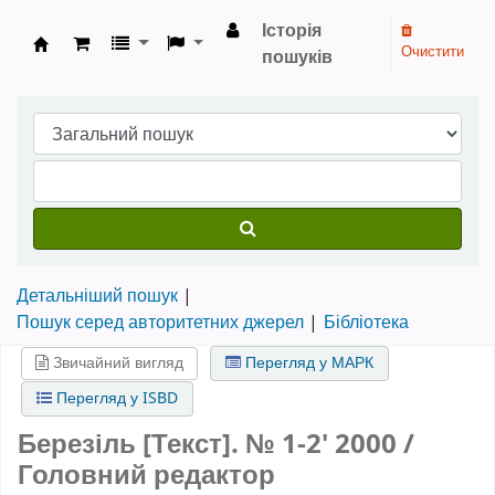
Історія
Очистити
пошуків
Бібліотека НТШ › Електронний каталог
Детальніший пошук
Пошук серед авторитетних джерел
Бібліотека
Звичайний вигляд
Перегляд у МАРК
Перегляд у ISBD
Березіль [Текст].
№ 1-2' 2000
/
Головний редактор