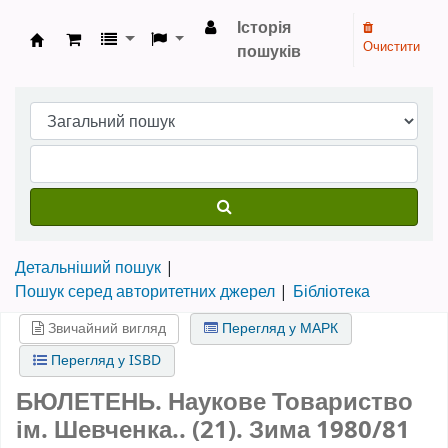
Історія
Очистити
пошуків
Бібліотека НТШ › Електронний каталог
Детальніший пошук
Пошук серед авторитетних джерел
Бібліотека
Звичайний вигляд
Перегляд у МАРК
Перегляд у ISBD
БЮЛЕТЕНЬ. Наукове Товариство
ім. Шевченка.. (21). Зима 1980/81