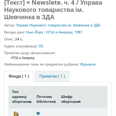
[Текст] = Newslete.
ч. 4
/ Управа
Наукового товариства ім.
Шевченка в ЗДА
Автор:
Управа Наукового товариства ім. Шевченка в ЗДА
Вихідні дані:
Нью-Йорк
:
НТШ в Америці
,
1981
Опис:
24 с.
Індекс класифікації:
05
.
Примітки щодо фінансування:
НТШ в Америці
Найменування теми як предметна рубрика:
Журнали
Фонди
( 1 )
Примітки ( 1 )
Тип
одиниці
Поточна
Шифр
зберігання
бібліотека
зберігання
Фонди