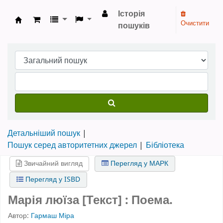
Історія
Очистити
пошуків
Бібліотека НТШ › Електронний каталог
Детальніший пошук
Пошук серед авторитетних джерел
Бібліотека
Звичайний вигляд
Перегляд у МАРК
Перегляд у ISBD
Марія люїза [Текст] : Поема.
Автор:
Гармаш Міра