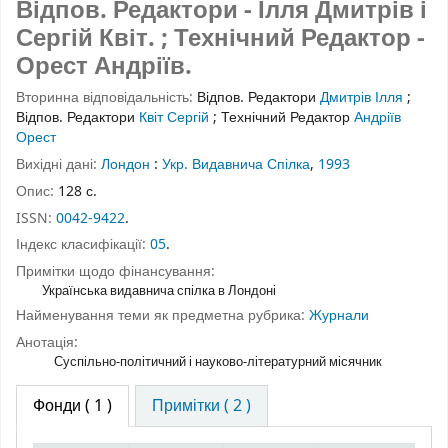
Відпов. Редактори - Ілля Дмитрів і
Сергій Квіт. ; Технічний Редактор -
Орест Андріїв.
Вторинна відповідальність:
Відпов. Редактори
Дмитрів Ілля
;
Відпов. Редактори
Квіт Сергій
;
Технічний Редактор
Андріїв
Орест
Вихідні дані:
Лондон
:
Укр. Видавнича Спілка
,
1993
Опис:
128 с.
ISSN:
0042-9422
.
Індекс класифікації:
05
.
Примітки щодо фінансування:
Українська видавнича спілка в Лондоні
Найменування теми як предметна рубрика:
Журнали
Анотація:
Суспільно-політичний і науково-літературний місячник
Фонди
( 1 )
Примітки ( 2 )