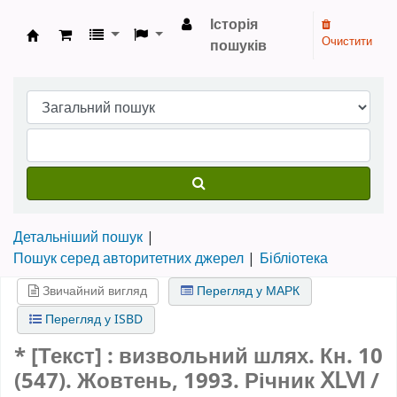
Історія
Очистити
пошуків
Бібліотека НТШ › Електронний каталог
Детальніший пошук
Пошук серед авторитетних джерел
Бібліотека
Звичайний вигляд
Перегляд у МАРК
Перегляд у ISBD
* [Текст] : визвольний шлях.
Кн. 10
(547). Жовтень, 1993. Річник ⅩⅬⅥ
/