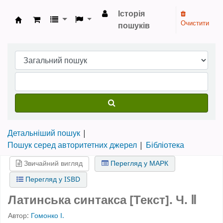
Історія
Очистити
пошуків
Бібліотека НТШ › Електронний каталог
Детальніший пошук
Пошук серед авторитетних джерел
Бібліотека
Звичайний вигляд
Перегляд у МАРК
Перегляд у ISBD
Латинська синтакса [Текст].
Ч. Ⅱ
Автор:
Гомонко І.