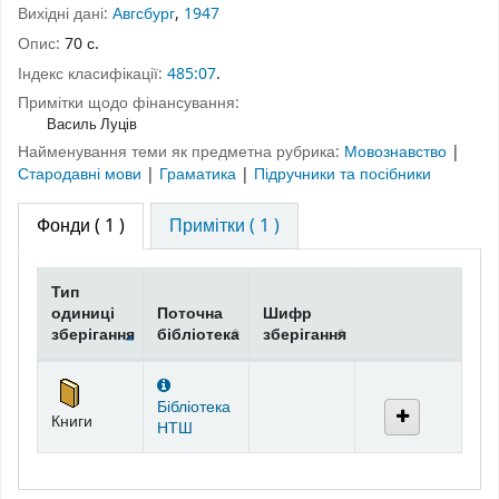
Вихідні дані:
Авгсбург
,
1947
Опис:
70 с.
Індекс класифікації:
485:07
.
Примітки щодо фінансування:
Василь Луців
Найменування теми як предметна рубрика:
Мовознавство
|
Стародавні мови
|
Граматика
|
Підручники та посібники
Фонди
( 1 )
Примітки ( 1 )
Тип
одиниці
Поточна
Шифр
зберігання
бібліотека
зберігання
Фонди
Бібліотека
Книги
НТШ