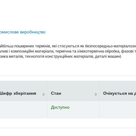
омислове виробництво
більш поширених термінів, які стосуються як безпосередньо матеріалоз
леві і композиційні матеріали, термічна та хімікотермічна обробка, фазові 
ізика металів, технологія конструкційних матеріалів, деталі машин)
Шифр зберігання
Стан
Очікується на 
Доступно