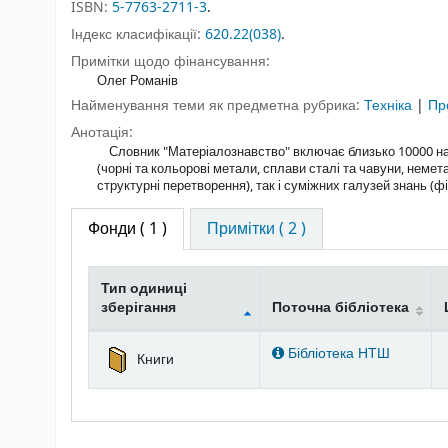
ISBN:
5-7763-2711-3
.
Індекс класифікації:
620.22(038)
.
Примітки щодо фінансування:
Олег Романів
Найменування теми як предметна рубрика:
Техніка
|
Пр
Анотація:
Словник "Матеріалознавство" включає близько 10000 най
(чорні та кольорові метали, сплави сталі та чавуни, немета
структурні перетворення), так і суміжних галузей знань (ф
Фонди
( 1 )
Примітки ( 2 )
Тип одиниці
зберігання
Поточна бібліотека
Фонди
Бібліотека НТШ
Книги