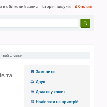
и в обліковий запис
Історія пошуків
Очистити
гічний словник
Замовити
ів та
Друк
Додати у кошик
Надіслати на пристрій