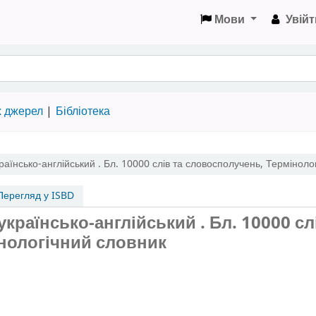
Мови
Увійт
х джерел
Бібліотека
раїнсько-англійський . Бл. 10000 слів та словосполучень
,
Терміноло
ерегляд у ISBD
країнсько-англійський . Бл. 10000 сл
інологічний словник