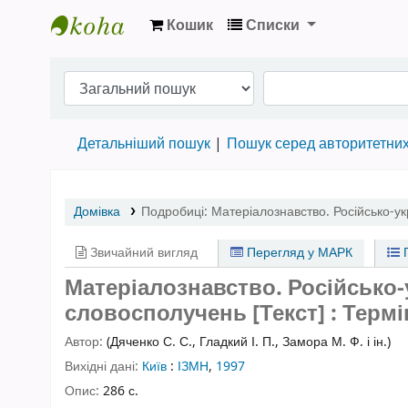
Кошик
Списки
Бібліотека НТШ › Електронний каталог
Детальніший пошук
Пошук серед авторитетни
Домівка
Подробиці:
Матеріалознавство. Російсько-ук
Звичайний вигляд
Перегляд у МАРК
П
Матеріалознавство. Російсько-у
словосполучень [Текст] : Терм
Автор:
(Дяченко С. С., Гладкий І. П., Замора М. Ф. і ін.)
Вихідні дані:
Київ
:
ІЗМН
,
1997
Опис:
286 с.