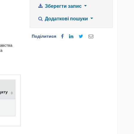
Зберегти запис
Додаткові пошуки
Поділитися
навства
та
дату