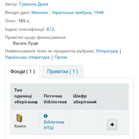
Автор:
Гуменна Докія
Вихідні дані:
Мюнхен
:
Українська трибуна
,
1948
Опис:
165 с.
Індекс класифікації:
813
.
Примітки щодо фінансування:
Василь Луців
Найменування теми як предметна рубрика:
Література
|
Українська література
|
Проза
Фонди
( 1 )
Примітки ( 1 )
Тип
одиниці
Поточна
Шифр
зберігання
бібліотека
зберігання
Фонди
Бібліотека
Книги
НТШ