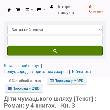
Історія
Очистити
пошуків
Бібліотека НТШ › Електронний каталог
Детальніший пошук
Пошук серед авторитетних джерел
Бібліотека
Звичайний вигляд
Перегляд у МАРК
Перегляд у ISBD
Діти чумацького шляху [Текст] :
Роман: у 4 книгах. - Кн. 3.