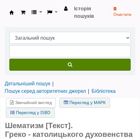
Історія
Очистити
пошуків
Бібліотека НТШ › Електронний каталог
Детальніший пошук
Пошук серед авторитетних джерел
Бібліотека
Звичайний вигляд
Перегляд у МАРК
Перегляд у ISBD
Шематизм [Текст].
Греко - католицького духовенства