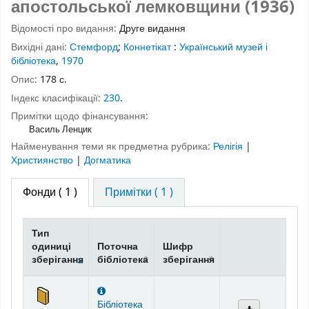
апостольської лемковщини (1936)
Відомості про видання:
Друге видання
Вихідні дані:
Стемфорд
;
Коннетікат
:
Український музей і
бібліотека
,
1970
Опис:
178 с.
Індекс класифікації:
230
.
Примітки щодо фінансування:
Василь Ленцик
Найменування теми як предметна рубрика:
Релігія
|
Християнство
|
Догматика
Фонди
( 1 )
Примітки ( 1 )
Тип
одиниці
Поточна
Шифр
зберігання
бібліотека
зберігання
Фонди
Бібліотека