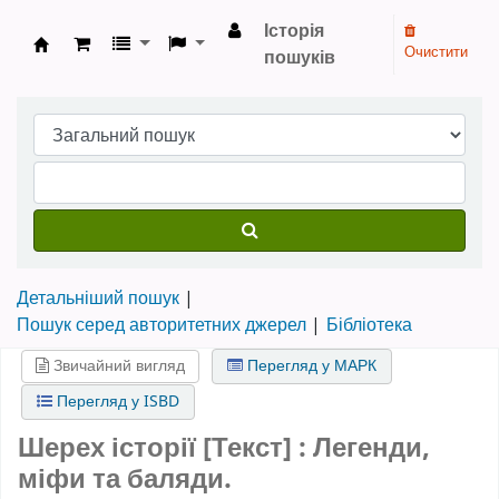
Історія
Очистити
пошуків
Бібліотека НТШ › Електронний каталог
Детальніший пошук
Пошук серед авторитетних джерел
Бібліотека
Звичайний вигляд
Перегляд у МАРК
Перегляд у ISBD
Шерех історії [Текст] : Легенди,
міфи та баляди.