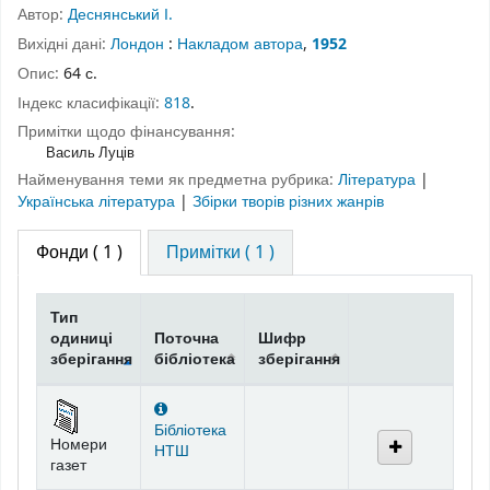
Автор:
Деснянський І.
Вихідні дані:
Лондон
:
Накладом автора
,
1952
Опис:
64 с.
Індекс класифікації:
818
.
Примітки щодо фінансування:
Василь Луців
Найменування теми як предметна рубрика:
Література
|
Українська література
|
Збірки творів різних жанрів
Фонди
( 1 )
Примітки ( 1 )
Тип
одиниці
Поточна
Шифр
зберігання
бібліотека
зберігання
Фонди
Бібліотека
Номери
НТШ
газет