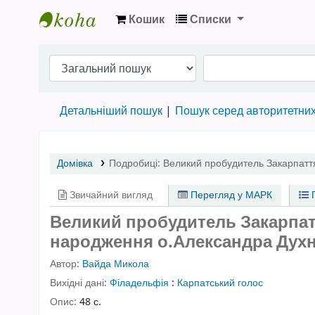
Кошик
Списки
Бібліотека НТШ › Електронний каталог
Детальніший пошук
Пошук серед авторитетни
Домівка
Подробиці:
Великий пробудитель Закарпатт
Звичайний вигляд
Перегляд у МАРК
П
Великий пробудитель Закарпатт
народження о.Александра Дух
Автор:
Вайда Микола
Вихідні дані:
Філадельфія
:
Карпатський голос
Опис:
48 с.