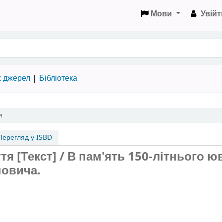
Мови
Увійт
х джерел
Бібліотека
я
ерегляд у ISBD
я [Текст] / В пам'ять 150-літнього ю
новича.