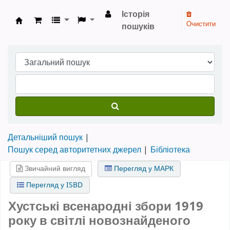
Історія
Очистити
пошуків
Бібліотека НТШ › Електронний каталог
Детальніший пошук
Пошук серед авторитетних джерел
Бібліотека
Звичайний вигляд
Перегляд у МАРК
Перегляд у ISBD
Хустські всенародні збори 1919
року в світлі новознайденого