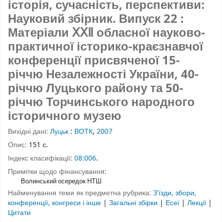
історія, сучасність, перспективи:
Науковий збірник. Випуск 22 :
Матеріали ⅩⅩⅡ обласної науково-
практичної історико-краєзнавчої
конференції присвяченої 15-
річчю Незалежності України, 40-
річчю Луцького району та 50-
річчю Торчинського народного
історичного музею
Вихідні дані:
Луцьк
:
ВОТК
,
2007
Опис:
151 с.
Індекс класифікації:
08:006
.
Примітки щодо фінансування:
Волинський осередок НТШ
Найменування теми як предметна рубрика:
Зʼїзди, збори,
конференції, конгреси і інше
|
Загальні збірки
|
Есеї
|
Лекції
|
Цитати