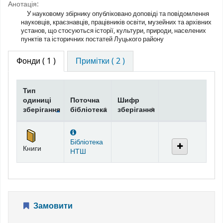
Анотація:
У науковому збірнику опубліковано доповіді та повідомлення
науковців, краєзнавців, працівників освіти, музейних та архівних
установ, що стосуються історії, культури, природи, населених
пунктів та історичних постатей Луцького району
Фонди
( 1 )
Примітки ( 2 )
Тип
одиниці
Поточна
Шифр
зберігання
бібліотека
зберігання
Фонди
Бібліотека
Книги
НТШ
Замовити