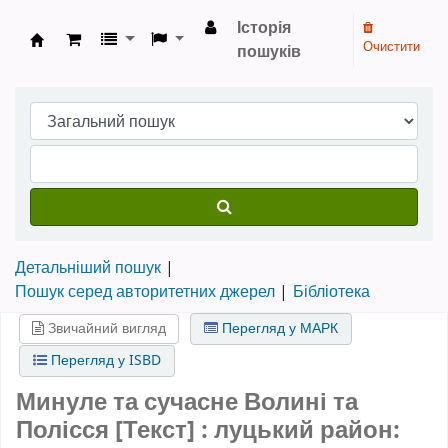
Історія
Очистити
пошуків
Бібліотека НТШ › Електронний каталог
Детальніший пошук
Пошук серед авторитетних джерел
Бібліотека
Звичайний вигляд
Перегляд у МАРК
Перегляд у ISBD
Минуле та сучасне Волині та
Полісся [Текст] : луцький район: