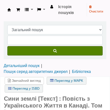
Історія
Очистити
пошуків
Бібліотека НТШ › Електронний каталог
Детальніший пошук
Пошук серед авторитетних джерел
Бібліотека
Звичайний вигляд
Перегляд у МАРК
Перегляд у ISBD
Сини землі [Текст] : Повість з
Українського Життя в Канаді. Том