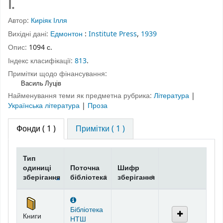
Ⅰ.
Автор:
Киріяк Ілля
Вихідні дані:
Едмонтон
:
Institute Press
,
1939
Опис:
1094 с.
Індекс класифікації:
813
.
Примітки щодо фінансування:
Василь Луців
Найменування теми як предметна рубрика:
Література
|
Українська література
|
Проза
Фонди
( 1 )
Примітки ( 1 )
Тип
одиниці
Поточна
Шифр
зберігання
бібліотека
зберігання
Фонди
Бібліотека
Книги
НТШ