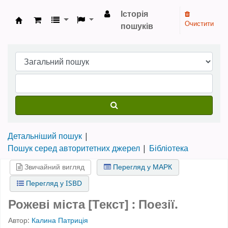
Історія
Очистити
пошуків
Бібліотека НТШ › Електронний каталог
Детальніший пошук
Пошук серед авторитетних джерел
Бібліотека
Звичайний вигляд
Перегляд у МАРК
Перегляд у ISBD
Рожеві міста [Текст] : Поезії.
Автор:
Калина Патриція