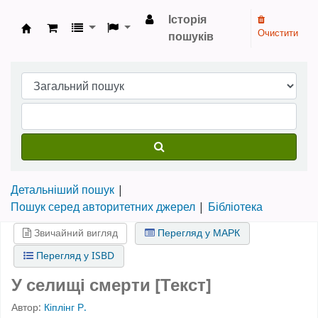
Історія
Очистити
пошуків
Бібліотека НТШ › Електронний каталог
Детальніший пошук
Пошук серед авторитетних джерел
Бібліотека
Звичайний вигляд
Перегляд у МАРК
Перегляд у ISBD
У селищі смерти [Текст]
Автор:
Кіплінг Р.