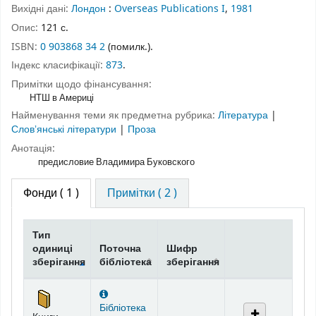
Вихідні дані:
Лондон
:
Overseas Publications I
,
1981
Опис:
121 с.
ISBN:
0 903868 34 2
(помилк.).
Індекс класифікації:
873
.
Примітки щодо фінансування:
НТШ в Америці
Найменування теми як предметна рубрика:
Література
|
Словʼянські літератури
|
Проза
Анотація:
предисловие Владимира Буковского
Фонди
( 1 )
Примітки ( 2 )
Тип
одиниці
Поточна
Шифр
зберігання
бібліотека
зберігання
Фонди
Бібліотека