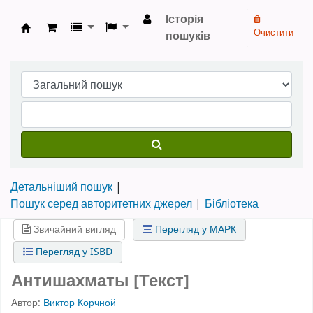
Історія
Очистити
пошуків
Бібліотека НТШ › Електронний каталог
Детальніший пошук
Пошук серед авторитетних джерел
Бібліотека
Звичайний вигляд
Перегляд у МАРК
Перегляд у ISBD
Антишахматы [Текст]
Автор:
Виктор Корчной