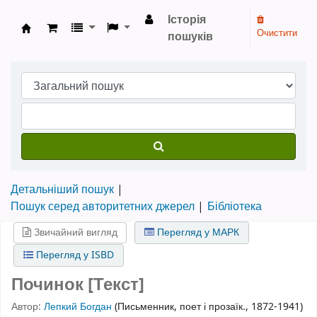
Історія
Очистити
пошуків
Бібліотека НТШ › Електронний каталог
Детальніший пошук
Пошук серед авторитетних джерел
Бібліотека
Звичайний вигляд
Перегляд у МАРК
Перегляд у ISBD
Починок [Текст]
Автор:
Лепкий Богдан
(Письменник, поет і прозаїк., 1872-1941)