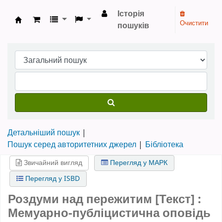
Історія
Очистити
пошуків
Бібліотека НТШ › Електронний каталог
Детальніший пошук
Пошук серед авторитетних джерел
Бібліотека
Звичайний вигляд
Перегляд у МАРК
Перегляд у ISBD
Роздуми над пережитим [Текст] :
Мемуарно-публіцистична оповідь