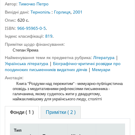
Автор:
Тимочко Петро
Вихідні дані:
Тернопіль
:
Горлиця
,
2001
Опис:
620 с.
ISBN:
966-95965-0-5
.
Індекс класифікації:
819
.
Примітки щодо фінансування:
Степан Ярема
Найменування теми як предметна рубрика:
Література
|
Українська література
|
Біографічно-критичні розвідки про
поодиноких письменників видатних діячів
|
Мемуари
Анотація:
Книга "Роздуми над пережитим" - мемуарно-публіцистична
оповідь з медитативними рефлексіями письменника -
галичанина, якому судилось жити у двадцятому,
найжахливішому для українського люду, столітті
Фонди
( 1 )
Примітки ( 2 )
Тип