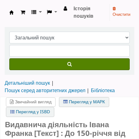
Історія
Очистити
пошуків
Бібліотека НТШ › Електронний каталог
Детальніший пошук
Пошук серед авторитетних джерел
Бібліотека
Звичайний вигляд
Перегляд у МАРК
Перегляд у ISBD
Видавнича діяльність Івана
Франка [Текст] : До 150-річчя від