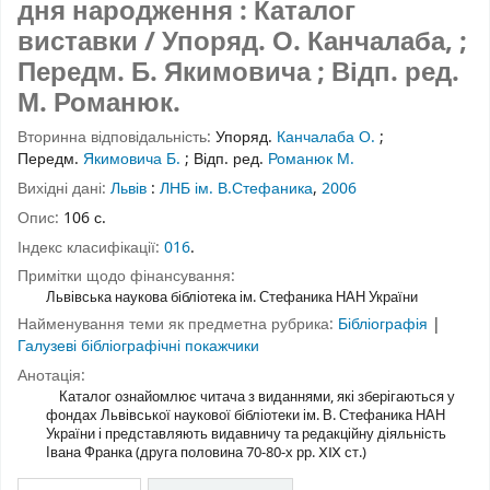
дня народження : Каталог
виставки / Упоряд. О. Канчалаба, ;
Передм. Б. Якимовича ; Відп. ред.
М. Романюк.
Вторинна відповідальність:
Упоряд.
Канчалаба О.
;
Передм.
Якимовича Б.
;
Відп. ред.
Романюк М.
Вихідні дані:
Львів
:
ЛНБ ім. В.Стефаника
,
2006
Опис:
106 с.
Індекс класифікації:
016
.
Примітки щодо фінансування:
Львівська наукова бібліотека ім. Стефаника НАН України
Найменування теми як предметна рубрика:
Бібліографія
|
Галузеві бібліографічні покажчики
Анотація:
Каталог ознайомлює читача з виданнями, які зберігаються у
фондах Львівської наукової бібліотеки ім. В. Стефаника НАН
України і представляють видавничу та редакційну діяльність
Івана Франка (друга половина 70-80-х рр. ⅩⅨ ст.)