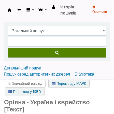
Історія
Очистити
пошуків
Бібліотека НТШ › Електронний каталог
Детальніший пошук
Пошук серед авторитетних джерел
Бібліотека
Звичайний вигляд
Перегляд у МАРК
Перегляд у ISBD
Оріяна - Україна і єврейство
[Текст]