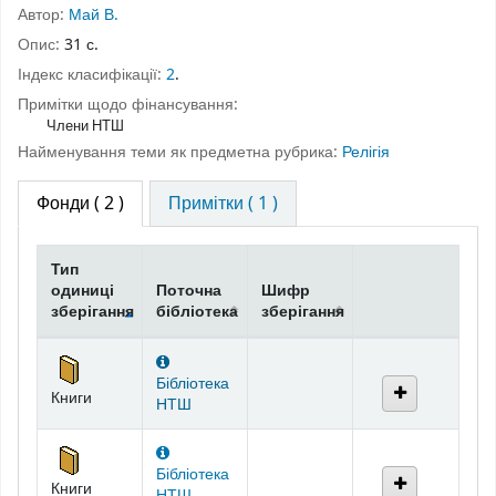
Автор:
Май В.
Опис:
31 с.
Індекс класифікації:
2
.
Примітки щодо фінансування:
Члени НТШ
Найменування теми як предметна рубрика:
Релігія
Фонди
( 2 )
Примітки ( 1 )
Тип
одиниці
Поточна
Шифр
зберігання
бібліотека
зберігання
Фонди
Бібліотека
Книги
НТШ
Бібліотека
Книги
НТШ