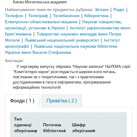
Києво-Могилянська академія
Найменування теми як предметна рубрика:
Звʼязок
|
Радіо
|
Телефон
|
Телеграф
|
Телебачення
|
Кібернетика
|
Електронно-обчислювальні машини
|
Наукові товариства,
організації, установи в Україні
|
Інститут українознавства імені
Крипʼякевича
|
Товариство наукових викладів імені Петра
Могили
|
Львівський національний університет
|
Інститут
археографії
|
Львівська національна наукова бібліотека
України імені Василя Стефаника
Анотація:
У черговрму випуску збірника "Наукові записки" НаУКМА серії
"Компʼютерні науки" розглядається широке коло питань,
повʼязаних як з теоретичними, так і з практичними
дослідженнями в галузі інформатики, програмування
інформаційних технологій
Фонди
( 1 )
Примітки ( 2 )
Тип
одиниці
Поточна
Шифр
зберігання
бібліотека
зберігання