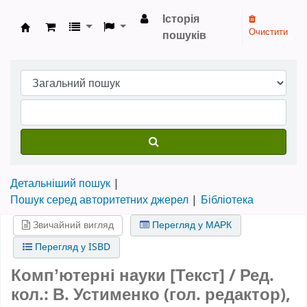
Історія
Очистити
пошуків
Бібліотека НТШ › Електронний каталог
Детальніший пошук
Пошук серед авторитетних джерел
Бібліотека
Звичайний вигляд
Перегляд у МАРК
Перегляд у ISBD
Компʼютерні науки [Текст] / Ред.
кол.: В. Устименко (гол. редактор),