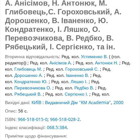
А. Анісімов, Н. Антонюк, М.
Глибовець,С. Гороховський, А.
Дорошенко, В. Іваненко, Ю.
Кондратенко, І. Ляшко, О.
Перевозчикова, В. Редбко, В.
Рябецький, І. Сергієнко, та ін.
Вторинна відповідальність:
Ред. кол.
Устименко В.
( (гол.
редактор))
;
Ред. кол.
Анісімов А.
;
Ред. кол.
Антонюк Н.
;
Ред.
кол.
Глибовець М.
;
Ред. кол.
Гороховський С.
;
Ред.
кол.
Дорошенко А.
;
Ред. кол.
Іваненко В.
;
Ред.
кол.
Кондратенко Ю.
;
Ред. кол.
Ляшко І.
;
Ред.
кол.
Перевозчикова О.
;
Ред. кол.
Редбко В.
;
Ред.
кол.
Рябецький В.
;
Ред. кол.
Сергієнко І.
;
Ред. кол.
Вихідні дані:
КИЇВ
:
Видавничий Дім "КМ Асаdemia"
,
2000
Опис:
56 с.
ISBN:
966-518-015-0
;
966-518-028-2
.
Індекс класифікації:
068.5:384
.
Примітки щодо фінансування: