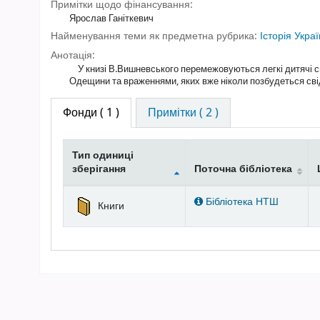
Примітки щодо фінансування:
Ярослав Ганіткевич
Найменування теми як предметна рубрика:
Історія Укра
Анотація:
У книзі В.Вишневського перемежовуються легкі дитячі спо
Одещини та враженнями, яких вже ніколи позбудеться св
Фонди
( 1 )
Примітки ( 2 )
Тип одиниці
зберігання
Поточна бібліотека
Фонди
Бібліотека НТШ
Книги