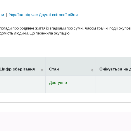
їни
|
Україна під час Другої світової війни
гади про родинне життя із згадками про сумні, часом траічні події окупов
ідомість людини, що пережила окупацію
Шифр зберігання
Стан
Очікується на 
Доступно