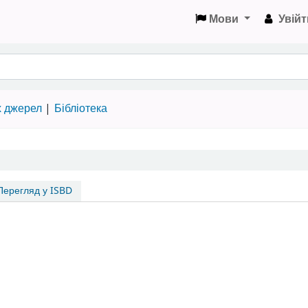
Мови
Увійт
х джерел
Бібліотека
ерегляд у ISBD