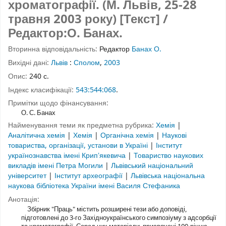
хроматографії. (М. Львів, 25-28
травня 2003 року) [Текст] /
Редактор:О. Банах.
Вторинна відповідальність:
Редактор
Банах О.
Вихідні дані:
Львів
:
Сполом
,
2003
Опис:
240 с.
Індекс класифікації:
543:544:068
.
Примітки щодо фінансування:
О. С. Банах
Найменування теми як предметна рубрика:
Хемія
|
Аналітична хемія
|
Хемія
|
Органічна хемія
|
Наукові
товариства, організації, установи в Україні
|
Інститут
українознавства імені Крипʼякевича
|
Товариство наукових
викладів імені Петра Могили
|
Львівський національний
університет
|
Інститут археографії
|
Львівська національна
наукова бібліотека України імені Василя Стефаника
Анотація:
Збірник "Праць" містить розширені тези або доповіді,
підготовлені до 3-го Західноукраїнського симпозіуму з адсорбції