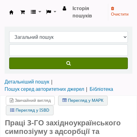
Історія
Очистити
пошуків
Бібліотека НТШ › Електронний каталог
Детальніший пошук
Пошук серед авторитетних джерел
Бібліотека
Звичайний вигляд
Перегляд у МАРК
Перегляд у ISBD
Праці 3-ГО західноукраїнського
симпозіуму з адсорбції та