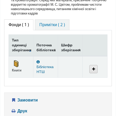
та хроматографії. Серед них матеріали, присвячені 100-річчю
відкриттю хроматографії М. С. Цвітом, проблемам чистоти
навколишнього середовища, питанням хімічної освіти і
підготовки кадрів
Фонди
( 1 )
Примітки ( 2 )
Тип
одиниці
Поточна
Шифр
зберігання
бібліотека
зберігання
Фонди
Бібліотека
Книги
НТШ
Замовити
Друк