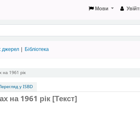
Мови
Увійт
х джерел
Бібліотека
 на 1961 рік
ерегляд у ISBD
 на 1961 рік [Текст]