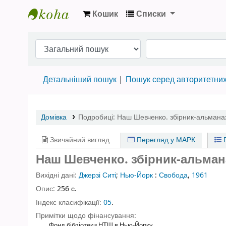
Кошик
Списки
Бібліотека НТШ › Електронний каталог
Детальніший пошук
Пошук серед авторитетни
Домівка
Подробиці:
Наш Шевченко. збірник-альманах
Звичайний вигляд
Перегляд у МАРК
П
Наш Шевченко. збірник-альманах
Вихідні дані:
Джерзі Ситі
;
Нью-Йорк
:
Свобода
,
1961
Опис:
256 с.
Індекс класифікації:
05
.
Примітки щодо фінансування:
Фонд бібліотеки НТШ в Нью-Йорку