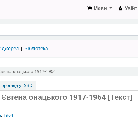
Мови
Увійт
х джерел
Бібліотека
Євгена онацького 1917-1964
ерегляд у ISBD
Євгена онацького 1917-1964 [Текст]
в
,
1964