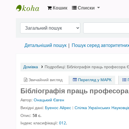
Кошик
Списки
Бібліотека НТШ › Електронний каталог
Детальніший пошук
Пошук серед авторитетни
Домівка
Подробиці:
Бібліографія праць професора 
Звичайний вигляд
Перегляд у МАРК
П
Бібліографія праць професора 
Автор:
Онацький Євген
Вихідні дані:
Буенос Айрес
:
Спілка Українських Науковці
Опис:
58 с.
Індекс класифікації:
012
.