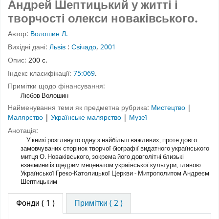
Андрей Шептицький у житті і
творчості олекси новаківського.
Автор:
Волошин Л.
Вихідні дані:
Львів
:
Свічадо
,
2001
Опис:
200 с.
Індекс класифікації:
75:069
.
Примітки щодо фінансування:
Любов Волошин
Найменування теми як предметна рубрика:
Мистецтво
|
Малярство
|
Українське малярство
|
Музеї
Анотація:
У книзі розглянуто одну з найбільш важливих, проте довго
замовчуваних сторінок творчої біографії видатного українського
митця О. Новаківського, зокрема його довголітні близькі
взаємини із щедрим меценатом української культури, главою
Української Греко-Католицької Церкви - Митрополитом Андреєм
Шептицьким
Фонди
( 1 )
Примітки ( 2 )