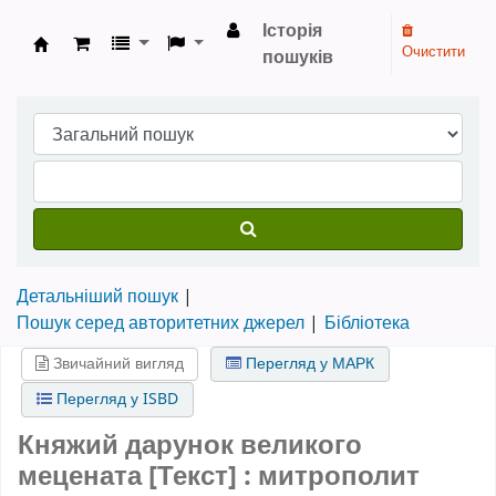
Історія
Очистити
пошуків
Бібліотека НТШ › Електронний каталог
Детальніший пошук
Пошук серед авторитетних джерел
Бібліотека
Звичайний вигляд
Перегляд у МАРК
Перегляд у ISBD
Княжий дарунок великого
мецената [Текст] : митрополит