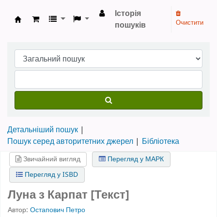
Історія
Очистити
пошуків
Бібліотека НТШ › Електронний каталог
Детальніший пошук
Пошук серед авторитетних джерел
Бібліотека
Звичайний вигляд
Перегляд у МАРК
Перегляд у ISBD
Луна з Карпат [Текст]
Автор:
Остапович Петро