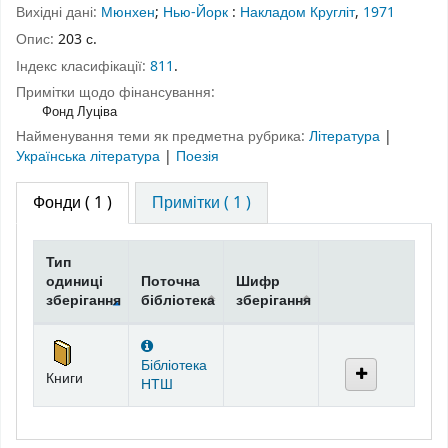
Вихідні дані:
Мюнхен
;
Нью-Йорк
:
Накладом Кругліт
,
1971
Опис:
203 с.
Індекс класифікації:
811
.
Примітки щодо фінансування:
Фонд Луціва
Найменування теми як предметна рубрика:
Література
|
Українська література
|
Поезія
Фонди
( 1 )
Примітки ( 1 )
Тип
одиниці
Поточна
Шифр
зберігання
бібліотека
зберігання
Фонди
Бібліотека
Книги
НТШ