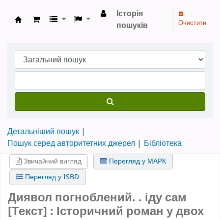
Історія
Очистити
пошуків
Бібліотека НТШ › Електронний каталог
Детальніший пошук
Пошук серед авторитетних джерел
Бібліотека
Звичайний вигляд
Перегляд у МАРК
Перегляд у ISBD
Диявол погноблений. . іду сам
[Текст] : Історичний роман у двох