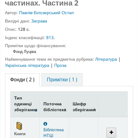
частинах.
Частина 2
Автор:
Павлів-Білозерський Остап
Вихідні дані:
Заграва
Опис:
128 с.
Індекс класифікації:
813
.
Примітки щодо фінансування:
Фонд Луціва
Найменування теми як предметна рубрика:
Література
|
Українська література
|
Проза
Фонди
( 2 )
Примітки ( 1 )
Тип
одиниці
Поточна
Шифр
зберігання
бібліотека
зберігання
Фонди
Бібліотека
Книги
НТШ