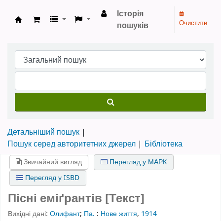
Історія
Очистити
пошуків
Бібліотека НТШ › Електронний каталог
Детальніший пошук
Пошук серед авторитетних джерел
Бібліотека
Звичайний вигляд
Перегляд у МАРК
Перегляд у ISBD
Пісні еміґрантів [Текст]
Вихідні дані:
Олифант
;
Па.
:
Нове життя
,
1914