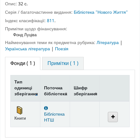
Опис:
32 с.
Серія / багаточастинне видання:
Бібліотека "Нового Життя"
Індекс класифікації:
811
.
Примітки щодо фінансування:
Фонд Луціва
Найменування теми як предметна рубрика:
Література
|
Українська література
|
Поезія
Фонди
( 1 )
Примітки ( 1 )
Тип
одиниці
Поточна
Шифр
зберігання
бібліотека
зберігання
Фонди
Бібліотека
Книги
НТШ