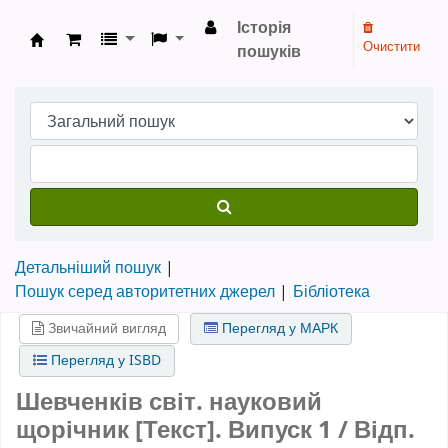
Історія
Очистити
пошуків
Бібліотека НТШ › Електронний каталог
Детальніший пошук
Пошук серед авторитетних джерел
Бібліотека
Звичайний вигляд
Перегляд у МАРК
Перегляд у ISBD
Шевченків світ. науковий
щорічник [Текст].
Випуск 1
/ Відп.