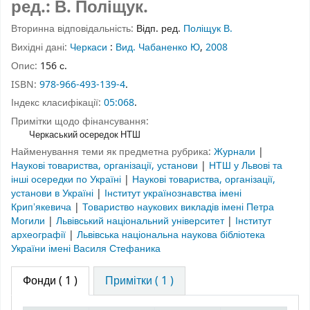
ред.: В. Поліщук.
Вторинна відповідальність:
Відп. ред.
Поліщук В.
Вихідні дані:
Черкаси
:
Вид. Чабаненко Ю
,
2008
Опис:
156 с.
ISBN:
978-966-493-139-4
.
Індекс класифікації:
05:068
.
Примітки щодо фінансування:
Черкаський осередок НТШ
Найменування теми як предметна рубрика:
Журнали
|
Наукові товариства, організації, установи
|
НТШ у Львові та
інші осередки по Україні
|
Наукові товариства, організації,
установи в Україні
|
Інститут українознавства імені
Крипʼякевича
|
Товариство наукових викладів імені Петра
Могили
|
Львівський національний університет
|
Інститут
археографії
|
Львівська національна наукова бібліотека
України імені Василя Стефаника
Фонди
( 1 )
Примітки ( 1 )