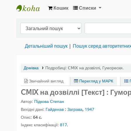
Кошик
Списки
Бібліотека НТШ › Електронний каталог
Детальніший пошук
Пошук серед авторитетни
Домівка
Подробиці:
ⅭⅯⅨ на дозвіллі
,
Гуморески.
Звичайний вигляд
Перегляд у МАРК
П
ⅭⅯⅨ на дозвіллі [Текст] : Гумо
Автор:
Підкова Степан
Вихідні дані:
Гайденав
:
Заграва
,
1947
Опис:
64 с.
Індекс класифікації:
817
.