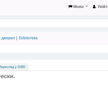
Мови
Увійт
х джерел
Бібліотека
ерегляд у ISBD
рески.